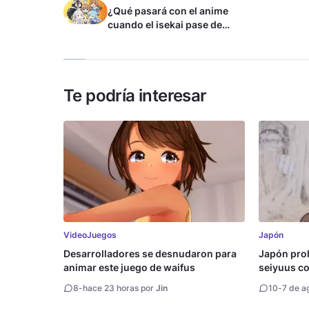
¿Qué pasará con el anime
cuando el isekai pase de
moda?
Te podría interesar
VideoJuegos
Japón
Desarrolladores se desnudaron para
Japón proh
animar este juego de waifus
seiyuus con
8
-
hace 23 horas por
Jin
10
-
7 de a