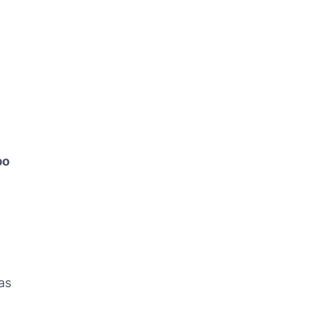
bo
as