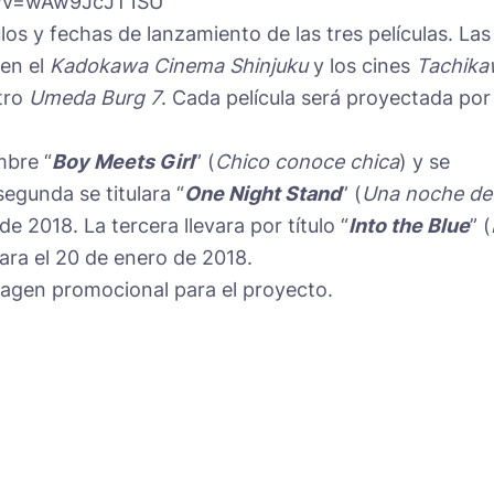
h?v=wAw9JcJT1SU
ulos y fechas de lanzamiento de las tres películas. Las
 en el
Kadokawa Cinema Shinjuku
y los cines
Tachika
atro
Umeda Burg 7
. Cada película será proyectada por
mbre “
Boy Meets Girl
” (
Chico conoce chica
) y se
egunda se titulara “
One Night Stand
” (
Una noche de
de 2018. La tercera llevara por título “
Into the Blue
” (
para el 20 de enero de 2018.
magen promocional para el proyecto.