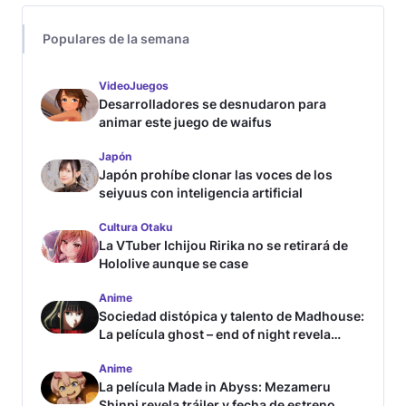
Populares de la semana
VideoJuegos
Desarrolladores se desnudaron para
animar este juego de waifus
Japón
Japón prohíbe clonar las voces de los
seiyuus con inteligencia artificial
Cultura Otaku
La VTuber Ichijou Ririka no se retirará de
Hololive aunque se case
Anime
Sociedad distópica y talento de Madhouse:
La película ghost – end of night revela
tráiler
Anime
La película Made in Abyss: Mezameru
Shinpi revela tráiler y fecha de estreno