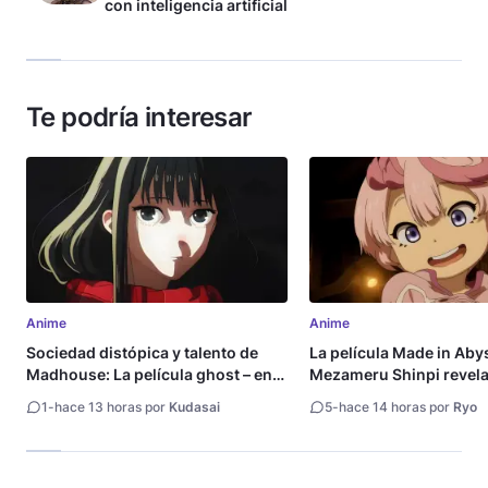
con inteligencia artificial
Te podría interesar
Anime
Anime
Sociedad distópica y talento de
La película Made in Aby
Madhouse: La película ghost – end
Mezameru Shinpi revela 
of night revela tráiler
fecha de estreno
1
-
hace 13 horas por
Kudasai
5
-
hace 14 horas por
Ryo