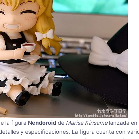
e la figura
Nendoroid
de
Marisa Kirisame
lanzada en
etalles y especificaciones. La figura cuenta con vari