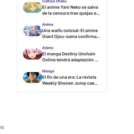
Cultura Otaku
El anime Yani Neko se salva
de la censura tras quejas en
Japón
Anime
Una waifu colosal: El anime
Giant Ojou-sama confirma
su fecha de estreno
Anime
El manga Destiny Unchain
Online tendrá adaptación al
anime
Manga
El fin de una era: La revista
Weekly Shonen Jump cae
por debajo del millón de
copias
os