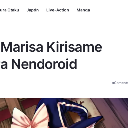
tura Otaku
Japón
Live-Action
Manga
 Marisa Kirisame
ura Nendoroid
Comenta
0