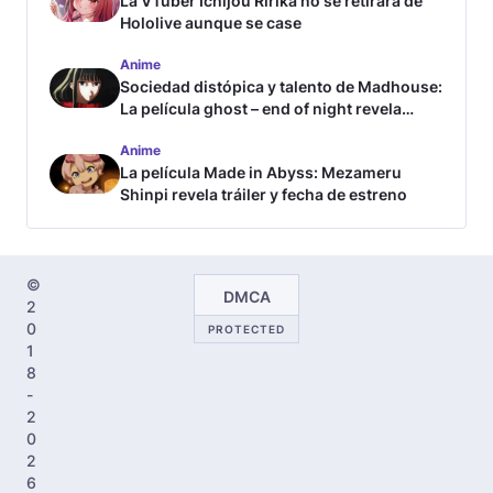
La VTuber Ichijou Ririka no se retirará de
Hololive aunque se case
Anime
Sociedad distópica y talento de Madhouse:
La película ghost – end of night revela
tráiler
Anime
La película Made in Abyss: Mezameru
Shinpi revela tráiler y fecha de estreno
©
DMCA
2
0
PROTECTED
1
8
-
2
0
2
6