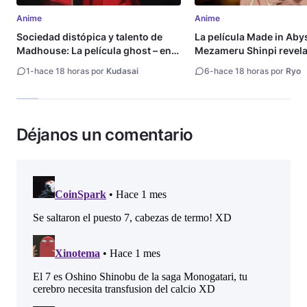
Anime
Anime
Sociedad distópica y talento de
La película Made in Aby
Madhouse: La película ghost – end
Mezameru Shinpi revela 
of night revela tráiler
fecha de estreno
1
-
hace 18 horas por
Kudasai
6
-
hace 18 horas por
Ryo
Déjanos un comentario