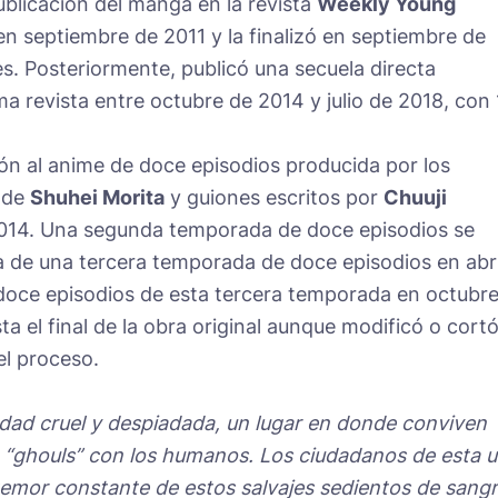
ublicación del manga en la revista
Weekly Young
n septiembre de 2011 y la finalizó en septiembre de
s. Posteriormente, publicó una secuela directa
a revista entre octubre de 2014 y julio de 2018, con
ión al anime de doce episodios producida por los
n de
Shuhei Morita
y guiones escritos por
Chuuji
 2014. Una segunda temporada de doce episodios se
a de una tercera temporada de doce episodios en abri
doce episodios de esta tercera temporada en octubr
a el final de la obra original aunque modificó o cort
el proceso.
udad cruel y despiadada, un lugar en donde conviven
 “ghouls” con los humanos. Los ciudadanos de esta 
temor constante de estos salvajes sedientos de sang