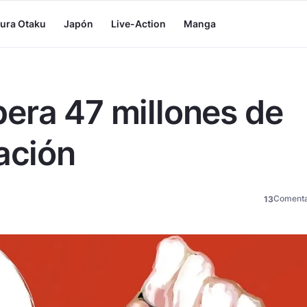
tura Otaku
Japón
Live-Action
Manga
era 47 millones de
ación
Comenta
13