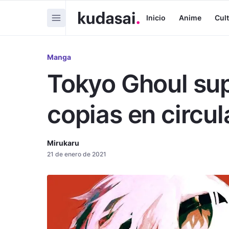
Inicio
Anime
Cul
Manga
Tokyo Ghoul sup
copias en circul
Mirukaru
21 de enero de 2021