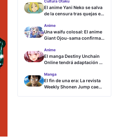
Cultura Otaku
El anime Yani Neko se salva
de la censura tras quejas en
Japón
Anime
Una waifu colosal: El anime
Giant Ojou-sama confirma
su fecha de estreno
Anime
El manga Destiny Unchain
Online tendrá adaptación al
anime
Manga
El fin de una era: La revista
Weekly Shonen Jump cae
por debajo del millón de
copias