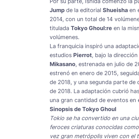
Por su parte, Ishida comenzó la p
Jump
de la editorial
Shueisha
en e
2014, con un total de 14 volúmene
titulada
Tokyo Ghoul:re
en la mism
volúmenes.
La franquicia inspiró una adaptac
estudios
Pierrot
, bajo la direcció
Mikasano
, estrenada en julio de
estrenó en enero de 2015, seguid
de 2018, y una segunda parte de 
de 2018. La adaptación cubrió hast
una gran cantidad de eventos en 
Sinopsis de Tokyo Ghoul
Tokio se ha convertido en una ci
feroces criaturas conocidas como
vez gran metrópolis viven con el 