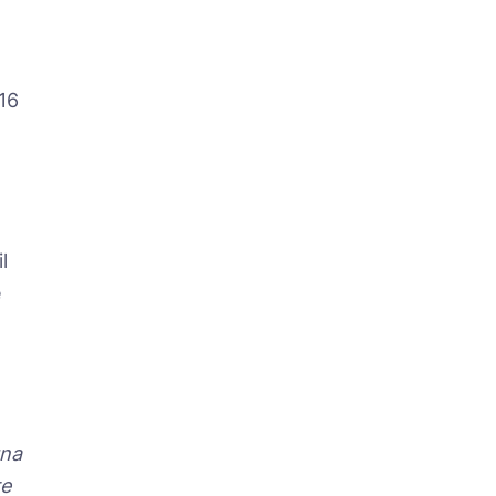
 16
l
e
ó
una
re