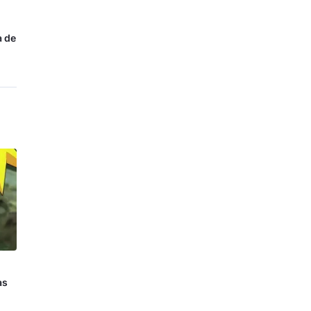
a de
as