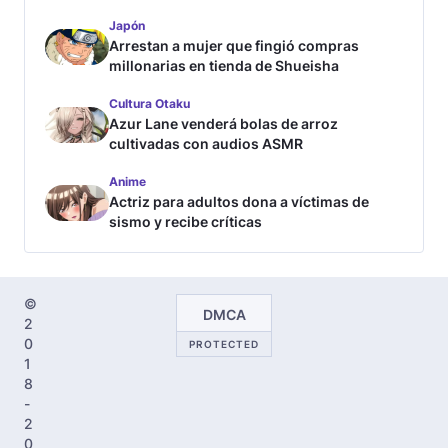
Japón
Arrestan a mujer que fingió compras
millonarias en tienda de Shueisha
Cultura Otaku
Azur Lane venderá bolas de arroz
cultivadas con audios ASMR
Anime
Actriz para adultos dona a víctimas de
sismo y recibe críticas
©
DMCA
2
0
PROTECTED
1
8
-
2
0