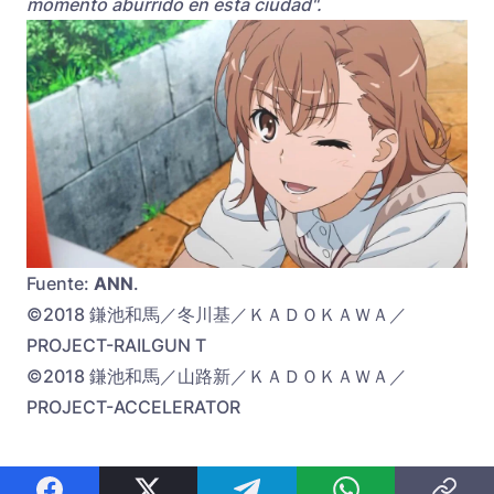
momento aburrido en esta ciudad".
Fuente:
ANN
.
©2018 鎌池和馬／冬川基／ＫＡＤＯＫＡＷＡ／
PROJECT-RAILGUN T
©2018 鎌池和馬／山路新／ＫＡＤＯＫＡＷＡ／
PROJECT-ACCELERATOR