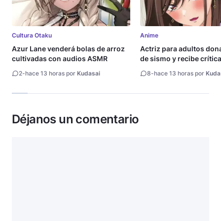
Cultura Otaku
Anime
Azur Lane venderá bolas de arroz
Actriz para adultos don
cultivadas con audios ASMR
de sismo y recibe crític
2
-
hace 13 horas por
Kudasai
8
-
hace 13 horas por
Kuda
Déjanos un comentario