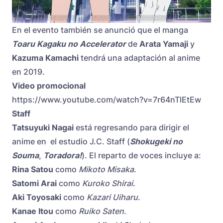
En el evento también se anunció que el manga
Toaru Kagaku no Accelerator
de
Arata Yamaji
y
Kazuma Kamachi
tendrá una adaptación al anime
en 2019.
Video promocional
https://www.youtube.com/watch?v=7r64nTlEtEw
Staff
Tatsuyuki Nagai
está regresando para dirigir el
anime en el estudio J.C. Staff (
Shokugeki no
Souma
,
Toradora!
). El reparto de voces incluye a:
Rina Satou
como
Mikoto Misaka
.
Satomi Arai
como
Kuroko Shirai
.
Aki Toyosaki
como
Kazari Uiharu
.
Kanae Itou
como
Ruiko Saten
.