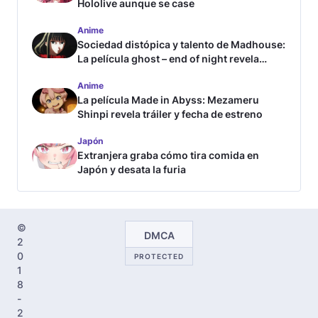
Hololive aunque se case
Anime
Sociedad distópica y talento de Madhouse:
La película ghost – end of night revela
tráiler
Anime
La película Made in Abyss: Mezameru
Shinpi revela tráiler y fecha de estreno
Japón
Extranjera graba cómo tira comida en
Japón y desata la furia
©
DMCA
2
0
PROTECTED
1
8
-
2