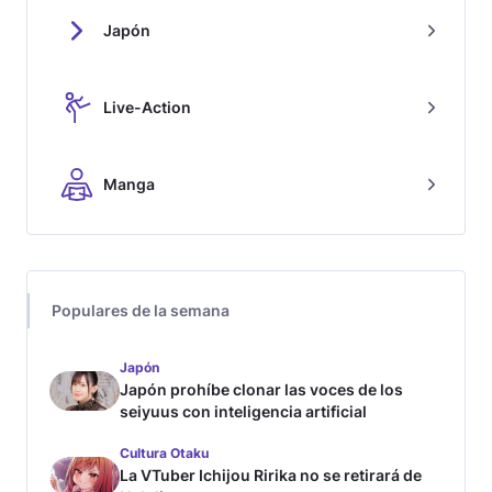
Japón
Live-Action
Manga
Populares de la semana
Japón
Japón prohíbe clonar las voces de los
seiyuus con inteligencia artificial
Cultura Otaku
La VTuber Ichijou Ririka no se retirará de