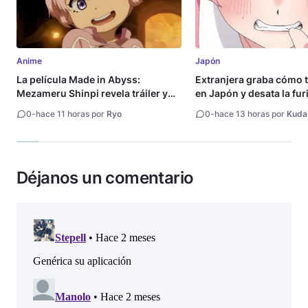
Anime
Japón
La película Made in Abyss:
Extranjera graba cómo 
Mezameru Shinpi revela tráiler y
en Japón y desata la fur
fecha de estreno
0
-
hace 11 horas por
Ryo
0
-
hace 13 horas por
Kuda
Déjanos un comentario