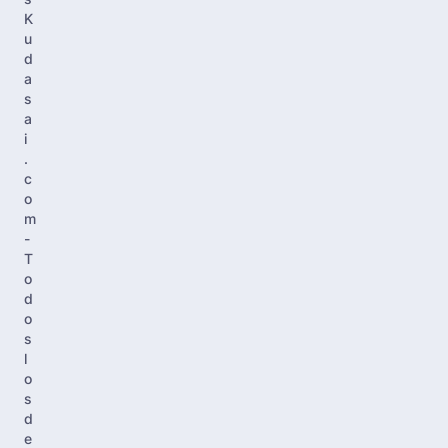
K
u
d
a
s
a
i
.
c
o
m
-
T
o
d
o
s
l
o
s
d
e