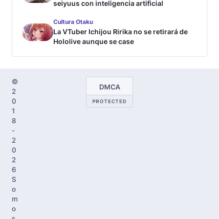
seiyuus con inteligencia artificial
Cultura Otaku
La VTuber Ichijou Ririka no se retirará de
Hololive aunque se case
©
DMCA
2
0
PROTECTED
1
8
-
2
0
2
6
S
o
m
o
s