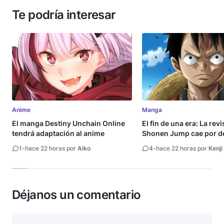
Te podría interesar
Anime
Manga
El manga Destiny Unchain Online
El fin de una era: La rev
tendrá adaptación al anime
Shonen Jump cae por de
millón de copias
1
-
hace 22 horas por
Aiko
4
-
hace 22 horas por
Kenji
Déjanos un comentario