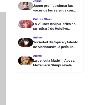
Japón
Japón prohíbe clonar las
voces de los seiyuus con
inteligencia artificial
Cultura Otaku
La VTuber Ichijou Ririka no
se retirará de Hololive
aunque se case
Anime
Sociedad distópica y talento
de Madhouse: La película
ghost – end of night revela
Anime
tráiler
La película Made in Abyss:
Mezameru Shinpi revela
tráiler y fecha de estreno