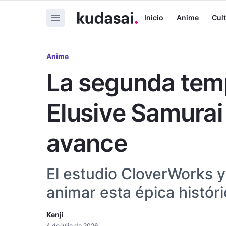
Inicio
Anime
Cul
Anime
La segunda tem
Elusive Samurai
avance
El estudio CloverWorks 
animar esta épica históric
Kenji
4 de julio de 2026