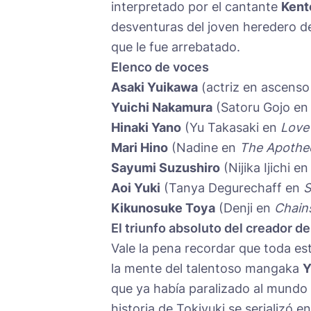
interpretado por el cantante
Kent
desventuras del joven heredero de
que le fue arrebatado.
Elenco de voces
Asaki Yuikawa
(actriz en ascenso 
Yuichi Nakamura
(Satoru Gojo e
Hinaki Yano
(Yu Takasaki en
Love 
Mari Hino
(Nadine en
The Apothec
Sayumi Suzushiro
(Nijika Ijichi e
Aoi Yuki
(Tanya Degurechaff en
S
Kikunosuke Toya
(Denji en
Chain
El triunfo absoluto del creador 
Vale la pena recordar que toda es
la mente del talentoso mangaka
Y
que ya había paralizado al mundo
historia de Tokiyuki se serializó e