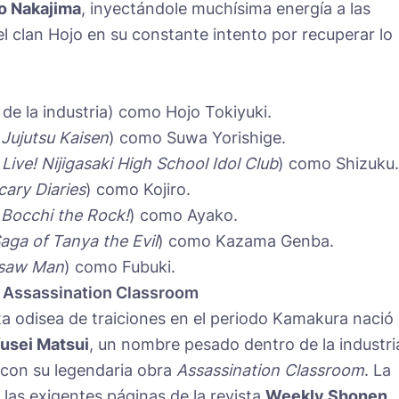
o Nakajima
, inyectándole muchísima energía a las
l clan Hojo en su constante intento por recuperar lo
de la industria) como Hojo Tokiyuki.
n
Jujutsu Kaisen
) como Suwa Yorishige.
Live! Nijigasaki High School Idol Club
) como Shizuku.
ary Diaries
) como Kojiro.
n
Bocchi the Rock!
) como Ayako.
aga of Tanya the Evil
) como Kazama Genba.
saw Man
) como Fubuki.
de Assassination Classroom
ta odisea de traiciones en el periodo Kamakura nació
usei Matsui
, un nombre pesado dentro de la industri
 con su legendaria obra
Assassination Classroom
. La
n las exigentes páginas de la revista
Weekly Shonen