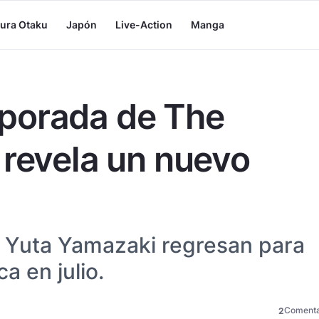
tura Otaku
Japón
Live-Action
Manga
porada de The
 revela un nuevo
y Yuta Yamazaki regresan para
a en julio.
Comenta
2