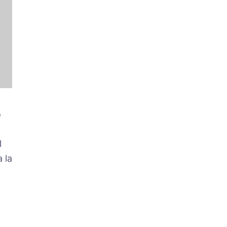
o
l
 la