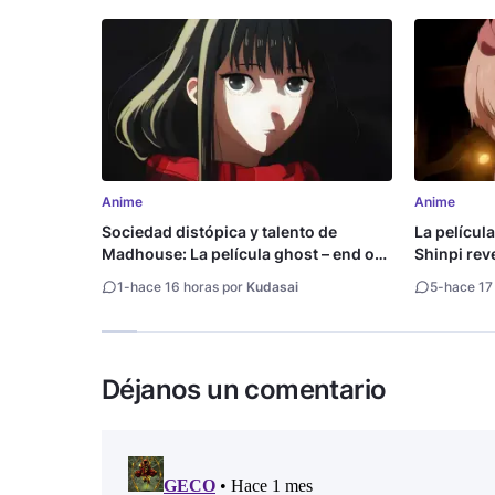
Anime
Anime
Sociedad distópica y talento de
La películ
Madhouse: La película ghost – end of
Shinpi reve
night revela tráiler
1
-
hace 16 horas por
Kudasai
5
-
hace 17
Déjanos un comentario