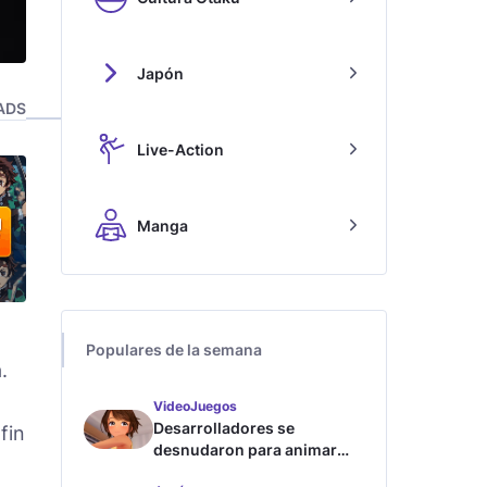
Japón
ADS
Live-Action
Manga
Populares de la semana
.
VideoJuegos
Desarrolladores se
fin
desnudaron para animar
este juego de waifus