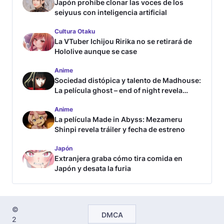
Japón prohíbe clonar las voces de los
seiyuus con inteligencia artificial
Cultura Otaku
La VTuber Ichijou Ririka no se retirará de
Hololive aunque se case
Anime
Sociedad distópica y talento de Madhouse:
La película ghost – end of night revela
tráiler
Anime
La película Made in Abyss: Mezameru
Shinpi revela tráiler y fecha de estreno
Japón
Extranjera graba cómo tira comida en
Japón y desata la furia
©
DMCA
2