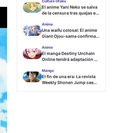
Cultura Otaku
El anime Yani Neko se salva
de la censura tras quejas en
Japón
Anime
Una waifu colosal: El anime
Giant Ojou-sama confirma
su fecha de estreno
Anime
El manga Destiny Unchain
Online tendrá adaptación al
anime
Manga
El fin de una era: La revista
Weekly Shonen Jump cae
por debajo del millón de
copias