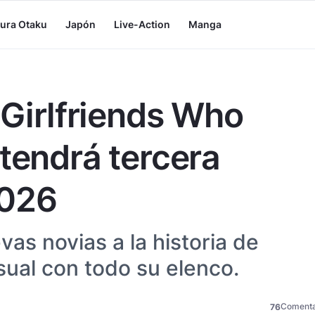
tura Otaku
Japón
Live-Action
Manga
 Girlfriends Who
 tendrá tercera
2026
as novias a la historia de
sual con todo su elenco.
Comenta
76