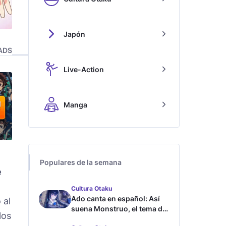
Japón
ADS
Live-Action
Manga
Populares de la semana
e
Cultura Otaku
Ado canta en español: Así
 al
suena Monstruo, el tema de
los
Blue Lock