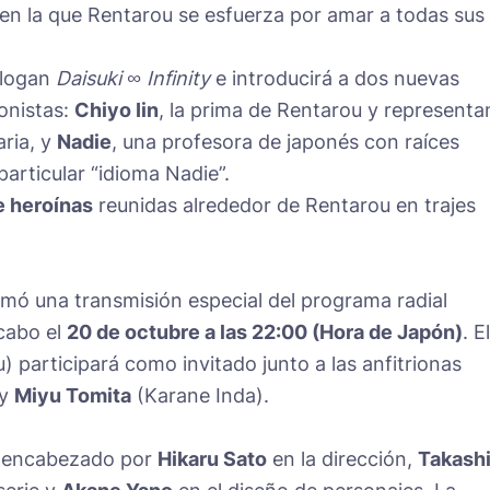
o en la que Rentarou se esfuerza por amar a todas sus
slogan
Daisuki ∞ Infinity
e introducirá a dos nuevas
onistas:
Chiyo Iin
, la prima de Rentarou y representa
ria, y
Nadie
, una profesora de japonés con raíces
articular “idioma Nadie”.
e heroínas
reunidas alrededor de Rentarou en trajes
mó una transmisión especial del programa radial
 cabo el
20 de octubre a las 22:00 (Hora de Japón)
. El
) participará como invitado junto a las anfitrionas
 y
Miyu Tomita
(Karane Inda).
ar encabezado por
Hikaru Sato
en la dirección,
Takash