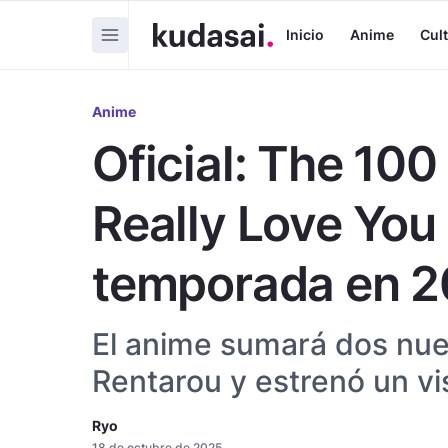
Inicio
Anime
Cul
Anime
Oficial: The 100
Really Love You
temporada en 
El anime sumará dos nuev
Rentarou y estrenó un vi
Ryo
18 de octubre de 2025