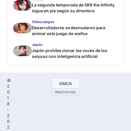
La segunda temporada de SK8 the Infinity
sigue en pie según su directora
VideoJuegos
Desarrolladores se desnudaron para
animar este juego de waifus
Japón
Japón prohíbe clonar las voces de los
seiyuus con inteligencia artificial
©
DMCA
2
0
PROTECTED
1
8
-
2
0
2