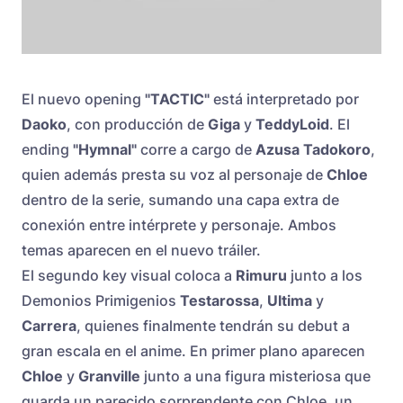
El nuevo opening
"TACTIC"
está interpretado por
Daoko
, con producción de
Giga
y
TeddyLoid
. El
ending
"Hymnal"
corre a cargo de
Azusa Tadokoro
,
quien además presta su voz al personaje de
Chloe
dentro de la serie, sumando una capa extra de
conexión entre intérprete y personaje. Ambos
temas aparecen en el nuevo tráiler.
El segundo key visual coloca a
Rimuru
junto a los
Demonios Primigenios
Testarossa
,
Ultima
y
Carrera
, quienes finalmente tendrán su debut a
gran escala en el anime. En primer plano aparecen
Chloe
y
Granville
junto a una figura misteriosa que
guarda un parecido sorprendente con Chloe, un