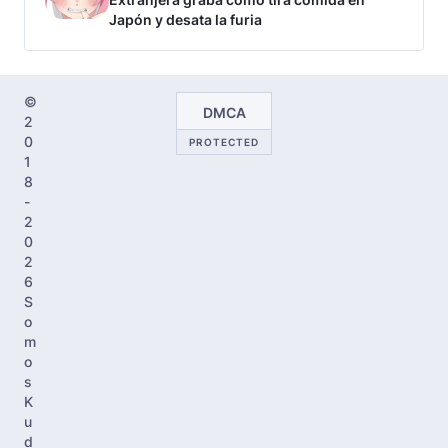
Japón y desata la furia
©
DMCA
2
0
PROTECTED
1
8
-
2
0
2
6
S
o
m
o
s
K
u
d