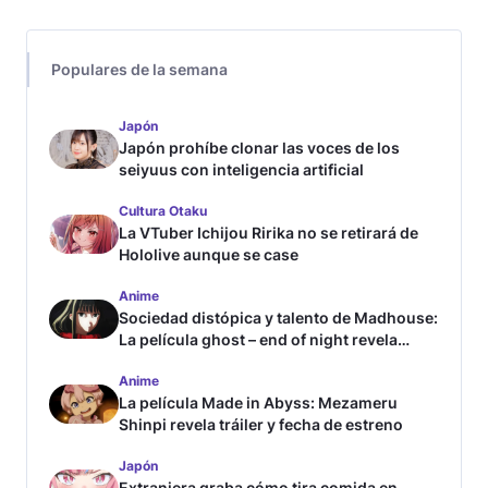
Populares de la semana
Japón
Japón prohíbe clonar las voces de los
seiyuus con inteligencia artificial
Cultura Otaku
La VTuber Ichijou Ririka no se retirará de
Hololive aunque se case
Anime
Sociedad distópica y talento de Madhouse:
La película ghost – end of night revela
tráiler
Anime
La película Made in Abyss: Mezameru
Shinpi revela tráiler y fecha de estreno
Japón
Extranjera graba cómo tira comida en