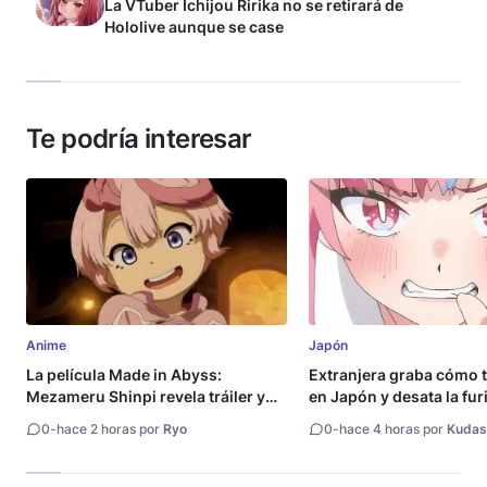
La VTuber Ichijou Ririka no se retirará de
Hololive aunque se case
Te podría interesar
Anime
Japón
La película Made in Abyss:
Extranjera graba cómo 
Mezameru Shinpi revela tráiler y
en Japón y desata la fur
fecha de estreno
0
-
hace 2 horas por
Ryo
0
-
hace 4 horas por
Kudas