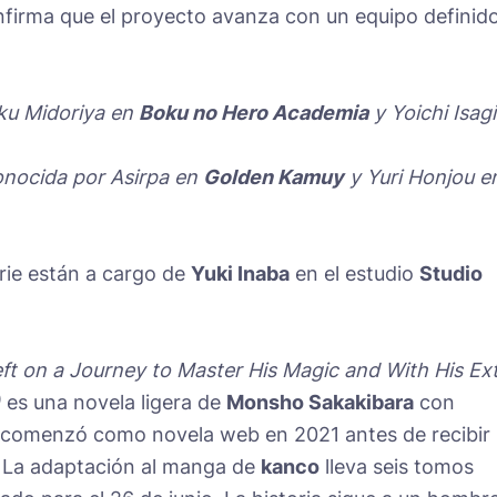
nfirma que el proyecto avanza con un equipo definid
ku Midoriya en
Boku no Hero Academia
y Yoichi Isagi
nocida por Asirpa en
Golden Kamuy
y Yuri Honjou e
erie están a cargo de
Yuki Inaba
en el estudio
Studio
eft on a Journey to Master His Magic and With His Ex
)
es una novela ligera de
Monsho Sakakibara
con
comenzó como novela web en 2021 antes de recibir 
 La adaptación al manga de
kanco
lleva seis tomos