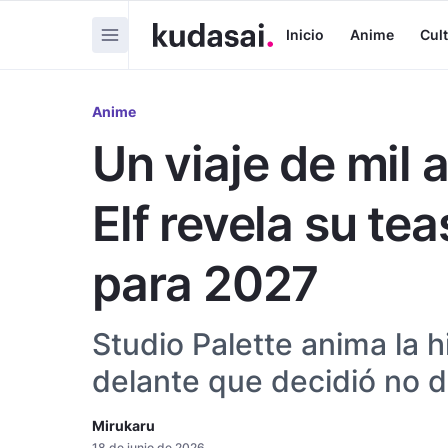
Inicio
Anime
Cul
Anime
Un viaje de mil 
Elf revela su te
para 2027
Studio Palette anima la h
delante que decidió no d
Mirukaru
18 de junio de 2026