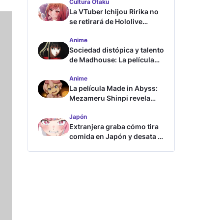
Cultura Otaku
La VTuber Ichijou Ririka no
se retirará de Hololive
aunque se case
Anime
Sociedad distópica y talento
de Madhouse: La película
ghost – end of night revela
Anime
tráiler
La película Made in Abyss:
Mezameru Shinpi revela
tráiler y fecha de estreno
Japón
Extranjera graba cómo tira
comida en Japón y desata la
furia