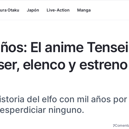
tura Otaku
Japón
Live-Action
Manga
años: El anime Tensei
aser, elenco y estreno
istoria del elfo con mil años por
esperdiciar ninguno.
Comenta
7