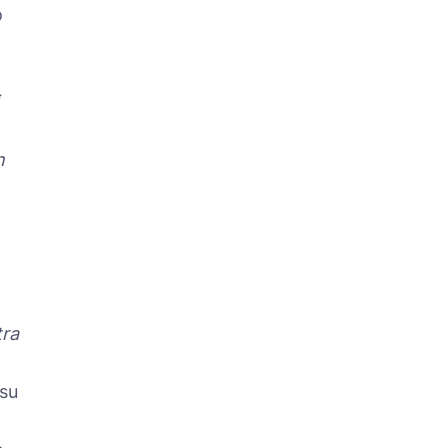
o
n
tra
su