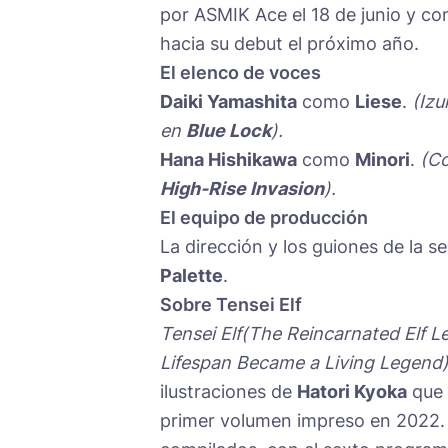
por ASMIK Ace el 18 de junio y co
hacia su debut el próximo año.
El elenco de voces
Daiki Yamashita
como
Liese
.
(Izu
en
Blue Lock
).
Hana Hishikawa
como
Minori
.
(Co
High-Rise Invasion
).
El equipo de producción
La dirección y los guiones de la s
Palette
.
Sobre Tensei Elf
Tensei Elf(The Reincarnated Elf L
Lifespan Became a Living Legend
ilustraciones de
Hatori Kyoka
que 
primer volumen impreso en 2022.