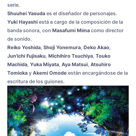
serie.
Shuuhei Yasuda
es el diseñador de personajes.
Yuki Hayashi
está a cargo de la composición de la
banda sonora, con
Masafumi Mima
como director
de sonido.
Reiko Yoshida
,
Shoji Yonemura
,
Deko Akao
,
Jun'ichi Fujisaku
,
Michihiro Tsuchiya
,
Touko
Machida
,
Yuka Miyata
,
Aya Matsui
,
Atsuhiro
Tomioka
y
Akemi Omode
están encargándose de la
escritura de los guiones.