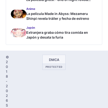
tráiler
Anime
La película Made in Abyss: Mezameru
Shinpi revela tráiler y fecha de estreno
Japón
Extranjera graba cómo tira comida en
Japón y desata la furia
©
DMCA
2
0
PROTECTED
1
8
-
2
0
2
6
S