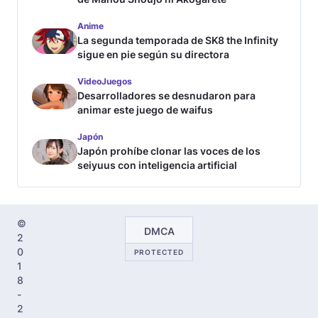
Anime
La segunda temporada de SK8 the Infinity
sigue en pie según su directora
VideoJuegos
Desarrolladores se desnudaron para
animar este juego de waifus
Japón
Japón prohíbe clonar las voces de los
seiyuus con inteligencia artificial
©
DMCA
2
0
PROTECTED
1
8
-
2