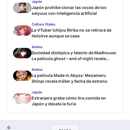
Japón
Japón prohíbe clonar las voces de los
seiyuus con inteligencia artificial
Cultura Otaku
La VTuber Ichijou Ririka no se retirará de
Hololive aunque se case
Anime
Sociedad distópica y talento de Madhouse:
La película ghost – end of night revela
tráiler
Anime
La película Made in Abyss: Mezameru
Shinpi revela tráiler y fecha de estreno
Japón
Extranjera graba cómo tira comida en
Japón y desata la furia
©