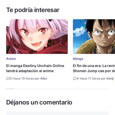
Te podría interesar
Anime
Manga
El manga Destiny Unchain Online
El fin de una era: La rev
tendrá adaptación al anime
Shonen Jump cae por de
millón de copias
0
-
hace 10 horas por
Aiko
4
-
hace 11 horas por
Kenji
Déjanos un comentario