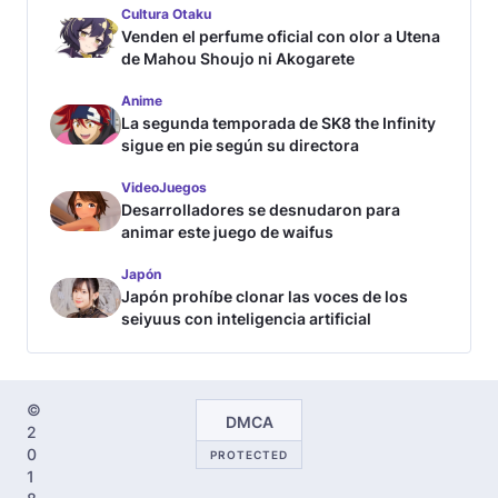
Cultura Otaku
Venden el perfume oficial con olor a Utena
de Mahou Shoujo ni Akogarete
Anime
La segunda temporada de SK8 the Infinity
sigue en pie según su directora
VideoJuegos
Desarrolladores se desnudaron para
animar este juego de waifus
Japón
Japón prohíbe clonar las voces de los
seiyuus con inteligencia artificial
©
DMCA
2
0
PROTECTED
1