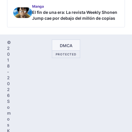
Manga
El fin de una era: La revista Weekly Shonen
Jump cae por debajo del millón de copias
©
DMCA
2
0
PROTECTED
1
8
-
2
0
2
6
S
o
m
o
s
K