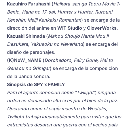
Kazuhiro Furuhashi
(
Haikara-san ga Tooru Movie 1:
Benio, Hana no 17-sai, Hunter x Hunter, Rurouni
Kenshin: Meiji Kenkaku Romantan
) se encarga de la
dirección del anime en
WIT Studio
y
CloverWorks
.
Kazuaki Shimada
(
Mahou Shoujo Nante Mou Ii
Desukara, Yakusoku no Neverland
) se encarga del
diseño de personajes.
(K)NoW_NAME
(
Dorohedoro, Fairy Gone, Hai to
Gensou no Grimgar
) se encarga de la composición
de la banda sonora.
Sinopsis de SPY x FAMILY
Para el agente conocido como “Twilight”, ninguna
orden es demasiado alta si es por el bien de la paz.
Operando como el espía maestro de Westalis,
Twilight trabaja incansablemente para evitar que los
extremistas desaten una guerra con el vecino país