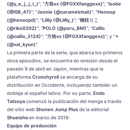
(@y_e_j_j_i_)
"; "
方格xx (@FGXXfanggexx)
"; "
Isobe
(@ISB_47)
"; "
Jennie (@caramelchaii)
"; "
Henoop
(@henoopd)
"; "
Lillly (@Lillly_)
"; "
梱枝りこ
(@riko0202)
"; "
POLO (@poru_BM)
"; "
Calilo
(@calilo_3124)
"; "
方格xx (@FGXXfanggexx)
"; y "
✧
(@val_kyun)
".
La primera parte de la serie, que abarca los primeros
doce episodios, se encuentra en emisión desde el
pasado 9 de abril en Japón, mientras que la
plataforma
Crunchyroll
se encarga de su
distribución en Occidente, incluyendo también un
doblaje al español latino. Por su parte,
Endo
Tatsuya
comenzó la publicación del manga a través
del sitio web
Shonen Jump Plus
de la editorial
Shueisha
en marzo de 2019.
Equipo de producción