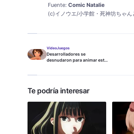
Fuente:
Comic Natalie
(c)イノウエ/小学館・死神坊ちゃ
VideoJuegos
Desarrolladores se
desnudaron para animar este
juego de waifus
Te podría interesar