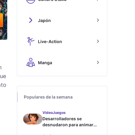
Japón
Live-Action
Manga
n
que
nto
Populares de la semana
;
VideoJuegos
Desarrolladores se
desnudaron para animar
este juego de waifus