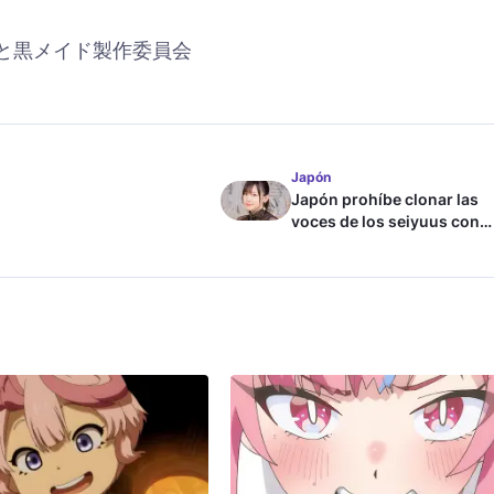
んと黒メイド製作委員会
Japón
Japón prohíbe clonar las
voces de los seiyuus con
inteligencia artificial