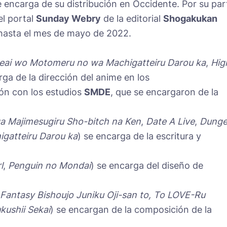
e encarga de su distribución en Occidente. Por su par
el portal
Sunday Webry
de la editorial
Shogakukan
hasta el mes de mayo de 2022.
eai wo Motomeru no wa Machigatteiru Darou ka
,
Hig
rga de la dirección del anime en los
ón con los estudios
SMDE
, que se encargaron de la
a Majimesugiru Sho-bitch na Ken
,
Date A Live
,
Dung
gatteiru Darou ka
) se encarga de la escritura y
l
,
Penguin no Mondai
) se encarga del diseño de
Fantasy Bishoujo Juniku Oji-san to, To LOVE-Ru
ushii Sekai
) se encargan de la composición de la