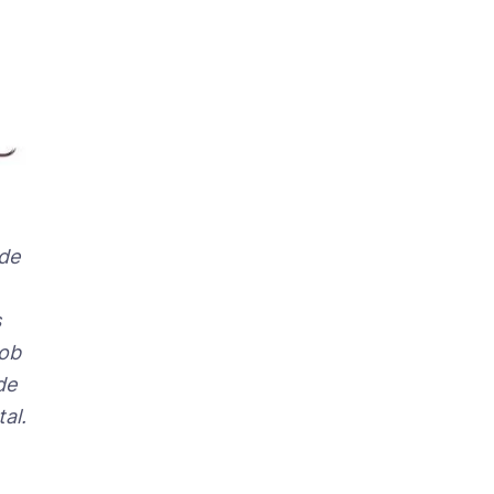
 de
s
Rob
de
al.