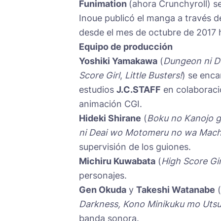
Funimation
(ahora Crunchyroll) s
Inoue publicó el manga a través d
desde el mes de octubre de 2017 
Equipo de producción
Yoshiki Yamakawa
(
Dungeon ni D
Score Girl
,
Little Busters!
) se enca
estudios
J.C.STAFF
en colaboraci
animación CGI.
Hideki Shirane
(
Boku no Kanojo g
ni Deai wo Motomeru no wa Machi
supervisión de los guiones.
Michiru Kuwabata
(
High Score Gir
personajes.
Gen Okuda
y
Takeshi Watanabe
(
Darkness, Kono Minikuku mo Utsuk
banda sonora.