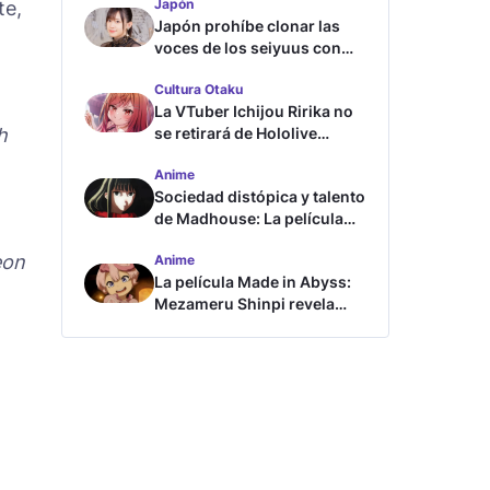
Japón
te,
Japón prohíbe clonar las
voces de los seiyuus con
inteligencia artificial
Cultura Otaku
La VTuber Ichijou Ririka no
h
se retirará de Hololive
aunque se case
Anime
Sociedad distópica y talento
de Madhouse: La película
ghost – end of night revela
eon
Anime
tráiler
La película Made in Abyss:
Mezameru Shinpi revela
tráiler y fecha de estreno