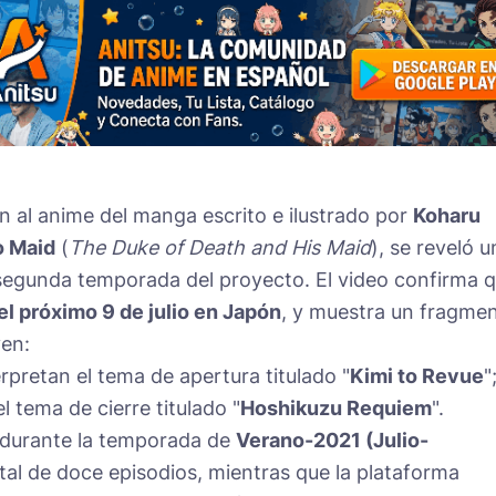
ión al anime del manga escrito e ilustrado por
Koharu
o Maid
(
The Duke of Death and His Maid
), se reveló u
segunda temporada del proyecto. El video confirma 
el próximo 9 de julio en Japón
, y muestra un fragme
yen:
rpretan el tema de apertura titulado "
Kimi to Revue
"
l tema de cierre titulado "
Hoshikuzu Requiem
".
 durante la temporada de
Verano-2021 (Julio-
tal de doce episodios, mientras que la plataforma