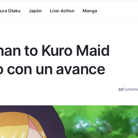
tura Otaku
Japón
Live-Action
Manga
an to Kuro Maid
o con un avance
Comenta
38