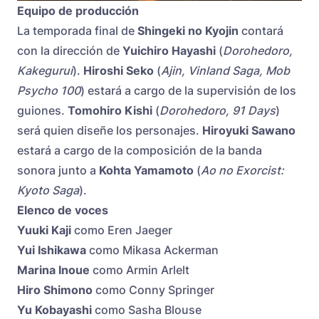
Equipo de producción
La temporada final de
Shingeki no Kyojin
contará
con la dirección de
Yuichiro Hayashi
(
Dorohedoro,
Kakegurui
).
Hiroshi Seko
(
Ajin, Vinland Saga, Mob
Psycho 100
) estará a cargo de la supervisión de los
guiones.
Tomohiro Kishi
(
Dorohedoro, 91 Days
)
será quien diseñe los personajes.
Hiroyuki Sawano
estará a cargo de la composición de la banda
sonora junto a
Kohta Yamamoto
(
Ao no Exorcist:
Kyoto Saga
).
Elenco de voces
Yuuki Kaji
como Eren Jaeger
Yui Ishikawa
como Mikasa Ackerman
Marina Inoue
como Armin Arlelt
Hiro Shimono
como Conny Springer
Yu Kobayashi
como Sasha Blouse