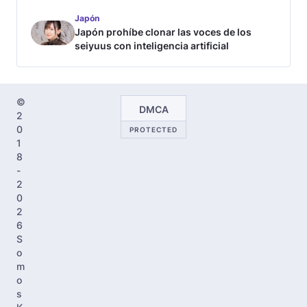
Japón
Japón prohíbe clonar las voces de los
seiyuus con inteligencia artificial
©
DMCA
2
0
PROTECTED
1
8
-
2
0
2
6
S
o
m
o
s