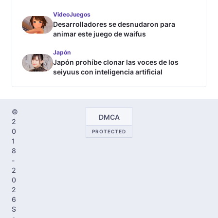
VideoJuegos
Desarrolladores se desnudaron para
animar este juego de waifus
Japón
Japón prohíbe clonar las voces de los
seiyuus con inteligencia artificial
©
DMCA
2
0
PROTECTED
1
8
-
2
0
2
6
S