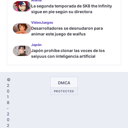
Anime
La segunda temporada de SK8 the Infinity
sigue en pie según su directora
VideoJuegos
Desarrolladores se desnudaron para
animar este juego de waifus
Japón
Japón prohíbe clonar las voces de los
seiyuus con inteligencia artificial
©
DMCA
2
0
PROTECTED
1
8
-
2
0
2