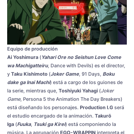
Equipo de producción
Ai Yoshimura
(
Yahari Ore no Seishun Love Come
wa Machigatteiru
, Dance with Devils) es el director,
y
Taku Kishimoto
(
Joker Game
, 91 Days,
Boku
dake ga Inai Machi
) está a cargo de los guiones de
la serie, mientras que,
Toshiyuki Yahagi
(
Joker
Game
, Persona 5 the Animation The Day Breakers)
está diseñando los personajes.
Production I.G
será
el estudio encargado de la animación.
Takurō
Iga
(
Fuuka
,
Tsuki ga Kirei
) está componiendo la
música. La agrupación
EGO-WRAPPIN
interpreta el