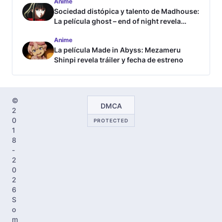
Anime
Sociedad distópica y talento de Madhouse:
La película ghost – end of night revela
tráiler
Anime
La película Made in Abyss: Mezameru
Shinpi revela tráiler y fecha de estreno
©
DMCA
2
0
PROTECTED
1
8
-
2
0
2
6
S
o
m