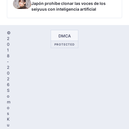
Japón prohíbe clonar las voces de los
seiyuus con inteligencia artificial
©
DMCA
2
0
PROTECTED
1
8
-
2
0
2
6
S
o
m
o
s
K
u