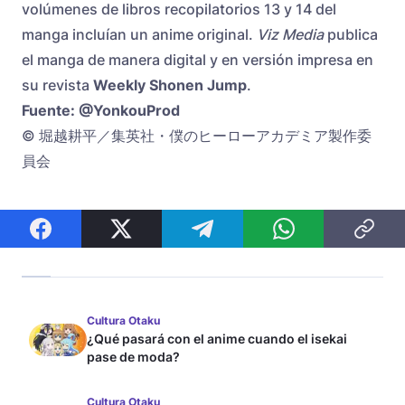
volúmenes de libros recopilatorios 13 y 14 del
manga incluían un anime original.
Viz Media
publica
el manga de manera digital y en versión impresa en
su revista
Weekly Shonen Jump
.
Fuente: @YonkouProd
© 堀越耕平／集英社・僕のヒーローアカデミア製作委
員会
Cultura Otaku
¿Qué pasará con el anime cuando el isekai
pase de moda?
Cultura Otaku