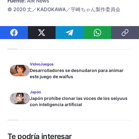
Fuente:
AIR News
© 2020 丈／KADOKAWA／宇崎ちゃん製作委員会
VideoJuegos
Desarrolladores se desnudaron para animar
este juego de waifus
Japón
Japón prohíbe clonar las voces de los seiyuus
con inteligencia artificial
Te podría interesar