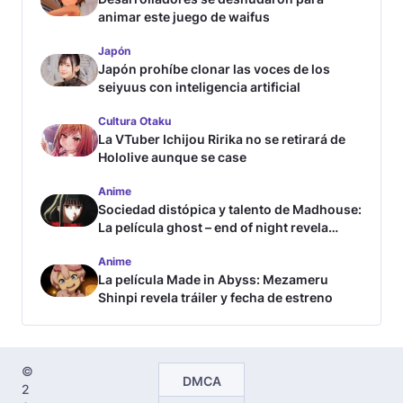
animar este juego de waifus
Japón
Japón prohíbe clonar las voces de los
seiyuus con inteligencia artificial
Cultura Otaku
La VTuber Ichijou Ririka no se retirará de
Hololive aunque se case
Anime
Sociedad distópica y talento de Madhouse:
La película ghost – end of night revela
tráiler
Anime
La película Made in Abyss: Mezameru
Shinpi revela tráiler y fecha de estreno
©
DMCA
2