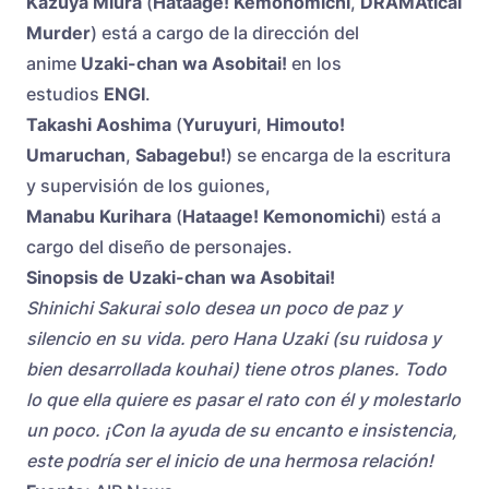
Kazuya Miura
(
Hataage! Kemonomichi
,
DRAMAtical
Murder
) está a cargo de la dirección del
anime
Uzaki-chan wa Asobitai!
en los
estudios
ENGI
.
Takashi Aoshima
(
Yuruyuri
,
Himouto!
Umaruchan
,
Sabagebu!
) se encarga de la escritura
y supervisión de los guiones,
Manabu Kurihara
(
Hataage! Kemonomichi
) está a
cargo del diseño de personajes.
Sinopsis de Uzaki-chan wa Asobitai!
Shinichi Sakurai solo desea un poco de paz y
silencio en su vida. pero Hana Uzaki (su ruidosa y
bien desarrollada kouhai) tiene otros planes. Todo
lo que ella quiere es pasar el rato con él y molestarlo
un poco. ¡Con la ayuda de su encanto e insistencia,
este podría ser el inicio de una hermosa relación!