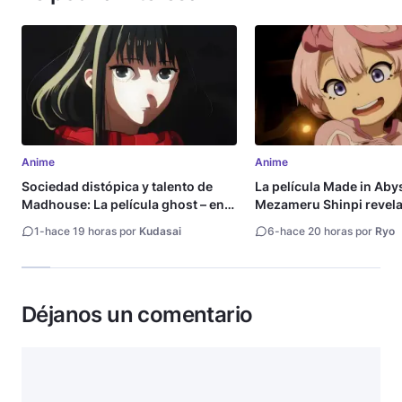
Anime
Anime
Sociedad distópica y talento de
La película Made in Aby
Madhouse: La película ghost – end
Mezameru Shinpi revela 
of night revela tráiler
fecha de estreno
1
-
hace 19 horas por
Kudasai
6
-
hace 20 horas por
Ryo
Déjanos un comentario