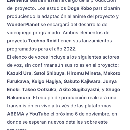
Elements Garden
están a cargo de la producción
del proyecto. Los estudios
Doga Kobo
participarán
produciendo la adaptación al anime del proyecto y
WonderPlanet
se encargará del desarrollo del
videojuego programado. Ambos elementos del
proyecto
Techno Roid
tienen sus lanzamientos
programados para el año 2022.
El elenco de voces incluye a los siguientes actores
de voz, sin confirmar aún sus roles en el proyecto:
Kazuki Ura,
Satoi Shibuya
,
Hiromu Mineta
,
Makoto
Furukawa
,
Keigo Hagiya
,
Gakuto Kajiwara
,
Junya
Enoki
,
Takeo Ootsuka
,
Akito Sugibayashi
, y
Shugo
Nakamura
. El equipo de producción realizará una
transmisión en vivo a través de las plataformas
ABEMA
y
YouTube
el próximo 6 de noviembre, en
donde se esperan nuevos detalles sobre este