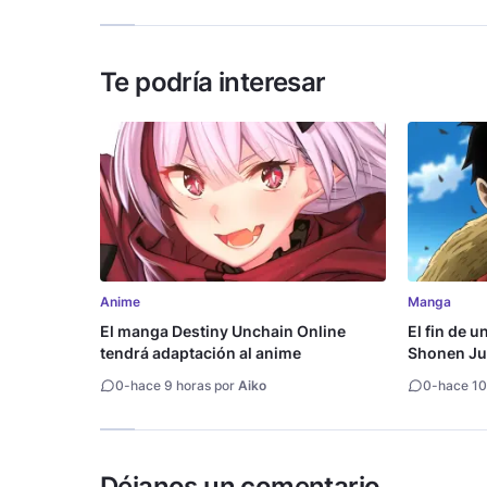
Te podría interesar
Anime
Manga
El manga Destiny Unchain Online
El fin de u
tendrá adaptación al anime
Shonen Ju
millón de 
0
-
hace 9 horas por
Aiko
0
-
hace 10
Déjanos un comentario