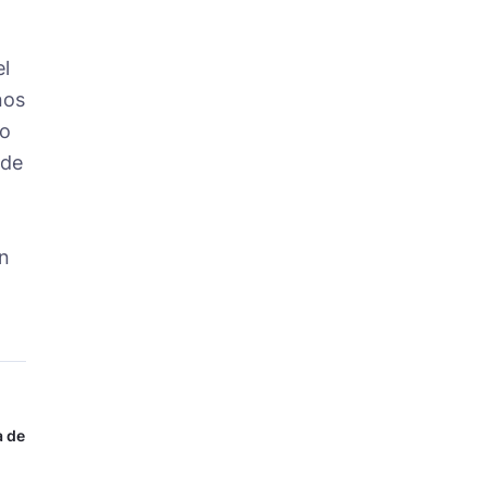
el
nos
do
 de
un
a de