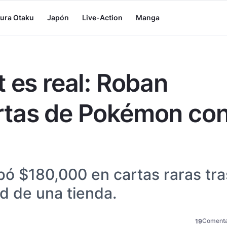
tura Otaku
Japón
Live-Action
Manga
 es real: Roban
rtas de Pokémon co
bó $180,000 en cartas raras tra
ed de una tienda.
Comenta
19