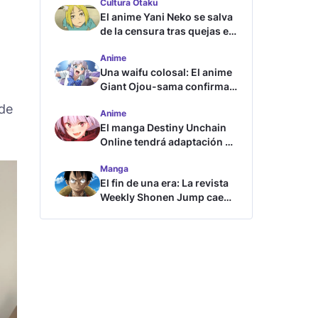
Cultura Otaku
El anime Yani Neko se salva
de la censura tras quejas en
Japón
Anime
,
Una waifu colosal: El anime
Giant Ojou-sama confirma
su fecha de estreno
 de
Anime
El manga Destiny Unchain
Online tendrá adaptación al
anime
Manga
El fin de una era: La revista
Weekly Shonen Jump cae
por debajo del millón de
copias