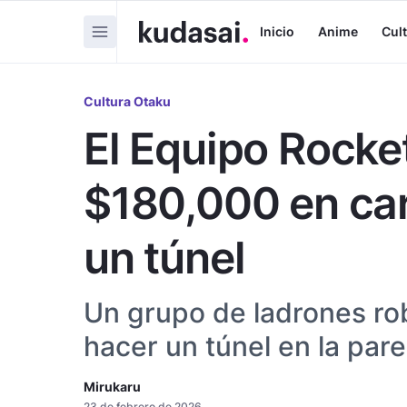
Inicio
Anime
Cul
Cultura Otaku
El Equipo Rocket
$180,000 en ca
un túnel
Un grupo de ladrones ro
hacer un túnel en la par
Mirukaru
23 de febrero de 2026