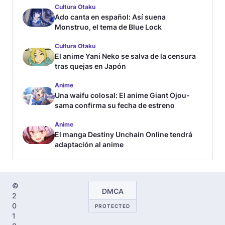
Cultura Otaku
Ado canta en español: Así suena
Monstruo, el tema de Blue Lock
Cultura Otaku
El anime Yani Neko se salva de la censura
tras quejas en Japón
Anime
Una waifu colosal: El anime Giant Ojou-
sama confirma su fecha de estreno
Anime
El manga Destiny Unchain Online tendrá
adaptación al anime
©
DMCA
2
0
PROTECTED
1