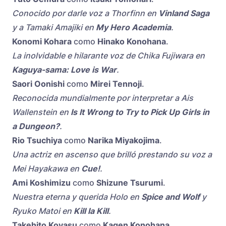
Conocido por darle voz a Thorfinn en
Vinland Saga
y a Tamaki Amajiki en
My Hero Academia
.
Konomi Kohara
como
Hinako Konohana
.
La inolvidable e hilarante voz de Chika Fujiwara en
Kaguya-sama: Love is War
.
Saori Oonishi
como
Mirei Tennoji
.
Reconocida mundialmente por interpretar a Ais
Wallenstein en
Is It Wrong to Try to Pick Up Girls in
a Dungeon?
.
Rio Tsuchiya
como
Narika Miyakojima
.
Una actriz en ascenso que brilló prestando su voz a
Mei Hayakawa en
Cue!
.
Ami Koshimizu
como
Shizune Tsurumi
.
Nuestra eterna y querida Holo en
Spice and Wolf
y
Ryuko Matoi en
Kill la Kill
.
Takehito Koyasu
como
Kagen Konohana
.