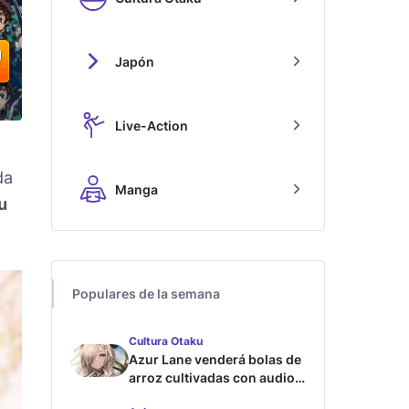
Japón
Live-Action
da
Manga
u
Populares de la semana
Cultura Otaku
Azur Lane venderá bolas de
arroz cultivadas con audios
ASMR