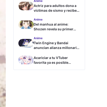
Anime
Actriz para adultos dona a
víctimas de sismo y recibe
críticas
Anime
Del manhua al anime:
Shozen revela su primer
avance y fecha de estreno
Anime
Twin Engine y Bandai
anuncian alianza millonaria
para nuevos animes
Acariciar a tu VTuber
favorita ya es posible
gracias a esta tecnología