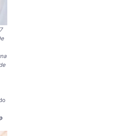
7
De
una
de
ido
p