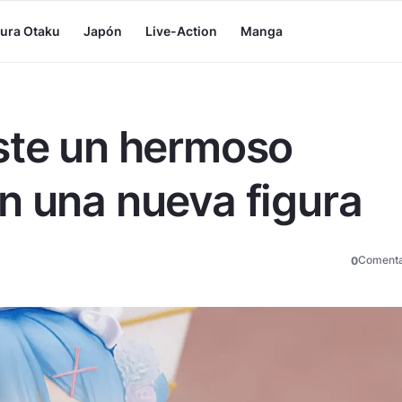
tura Otaku
Japón
Live-Action
Manga
ste un hermoso
n una nueva figura
Comenta
0