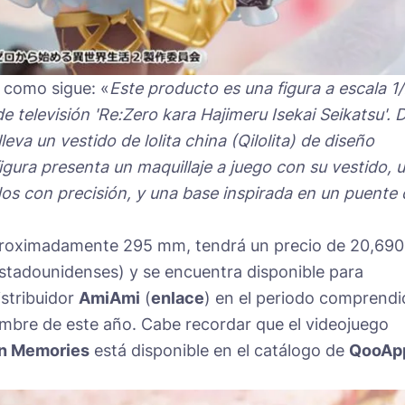
 como sigue: «
Este producto es una figura a escala 1/
e televisión 'Re:Zero kara Hajimeru Isekai Seikatsu'. 
eva un vestido de lolita china (Qilolita) de diseño
figura presenta un maquillaje a juego con su vestido, 
dos con precisión, y una base inspirada en un puente 
aproximadamente 295 mm, tendrá un precio de 20,690
estadounidenses) y se encuentra disponible para
distribuidor
AmiAmi
(
enlace
) en el periodo comprend
embre de este año. Cabe recordar que el videojuego
in Memories
está disponible en el catálogo de
QooAp