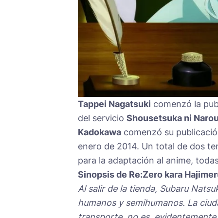
Tappei Nagatsuki
comenzó la publ
del servicio
Shousetsuka ni Naro
Kadokawa
comenzó su publicación
enero de 2014. Un total de dos t
para la adaptación al anime, toda
Sinopsis de Re:Zero kara Hajimer
Al salir de la tienda, Subaru Nats
humanos y semihumanos. La ciudad
transporte, no es, evidentemente