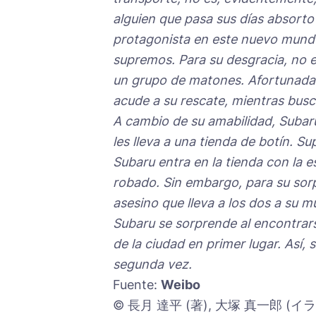
alguien que pasa sus días absorto
protagonista en este nuevo mund
supremos. Para su desgracia, no e
un grupo de matones. Afortunadam
acude a su rescate, mientras busc
A cambio de su amabilidad, Subaru
les lleva a una tienda de botín. S
Subaru entra en la tienda con la e
robado. Sin embargo, para su sorpr
asesino que lleva a los dos a su m
Subaru se sorprende al encontrars
de la ciudad en primer lugar. Así
segunda vez.
Fuente:
Weibo
© 長月 達平 (著), 大塚 真一郎 (イラ