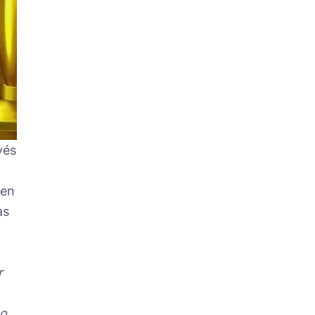
vés
en
as
r
mo