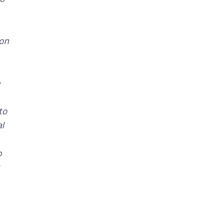
con
to
l
o