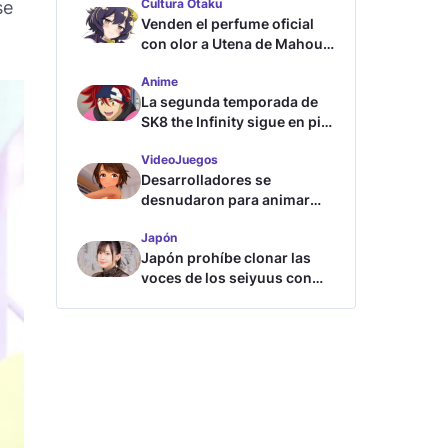
Cultura Otaku
se
Venden el perfume oficial
con olor a Utena de Mahou
Shoujo ni Akogarete
Anime
La segunda temporada de
SK8 the Infinity sigue en pie
según su directora
VideoJuegos
Desarrolladores se
desnudaron para animar
este juego de waifus
Japón
Japón prohíbe clonar las
voces de los seiyuus con
inteligencia artificial