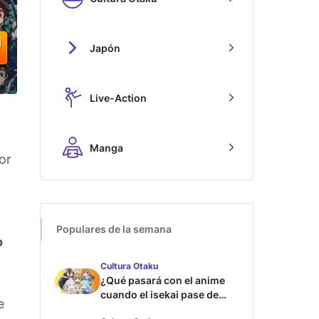
Japón
Live-Action
Manga
or
Populares de la semana
o
Cultura Otaku
¿Qué pasará con el anime
cuando el isekai pase de
e
moda?