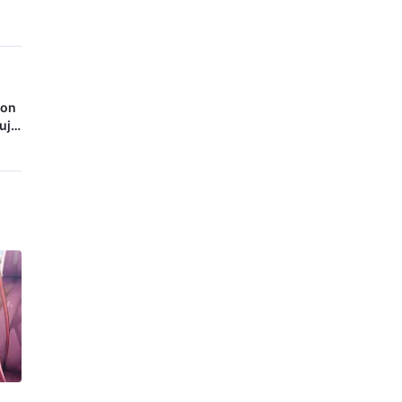
con
ujo