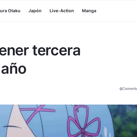
tura Otaku
Japón
Live-Action
Manga
ener tercera
 año
Comenta
0