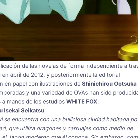
icación de las novelas de forma independiente a tra
u
en abril de 2012, y posteriormente la editorial
 en papel con ilustraciones de
Shinichirou Ootsuka
emporadas y una variedad de OVAs han sido producid
s a manos de los estudios
WHITE FOX
.
u Isekai Seikatsu
uki se encuentra con una bulliciosa ciudad habitada po
, que utiliza dragones y carruajes como medio de
, el Japón moderno que él conoce. Sin embargo, co