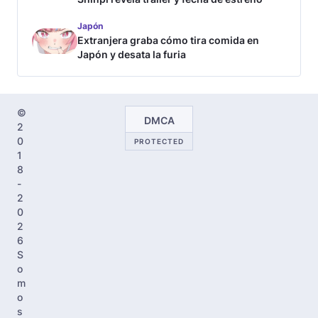
Japón
Extranjera graba cómo tira comida en
Japón y desata la furia
©
DMCA
2
0
PROTECTED
1
8
-
2
0
2
6
S
o
m
o
s