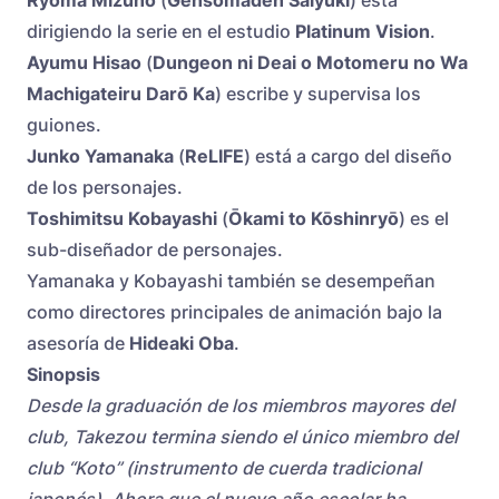
dirigiendo la serie en el estudio
Platinum Vision
.
Ayumu Hisao
(
Dungeon ni Deai o Motomeru no Wa
Machigateiru Darō Ka
) escribe y supervisa los
guiones.
Junko Yamanaka
(
ReLIFE
) está a cargo del diseño
de los personajes.
Toshimitsu Kobayashi
(
Ōkami to Kōshinryō
) es el
sub-diseñador de personajes.
Yamanaka y Kobayashi también se desempeñan
como directores principales de animación bajo la
asesoría de
Hideaki Oba
.
Sinopsis
Desde la graduación de los miembros mayores del
club, Takezou termina siendo el único miembro del
club “Koto” (instrumento de cuerda tradicional
japonés). Ahora que el nuevo año escolar ha