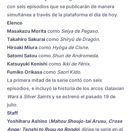
con seis episodios que se publicarán de manera
simultánea a través de la plataforma el día de hoy.
Elenco
Masakazu Morita
como
Seiya de Pegaso
.
Takahiro Sakurai
como
Shiryū de Dragón
.
Hiroaki Miura
como
Hyōga de Cisne
.
Satomi Satou
como
Shun de Andromeda
.
Katsuyuki Konishi
como
Ikki de Fénix
.
Fumiko Orikasa
como
Saori Kido
.
La primera mitad de la serie contó con seis
episodios, e incluyó la historia de los arcos
Galaxian
Wars
a
Silver Saints
y se estrenó el pasado 19 de
julio.
Staff
Yoshiharu Ashino
(
Mahou Shoujo-tai Arusu
,
Cross
Ange: Tenshi to Ryuu no Rondo
) dirige la serie en el