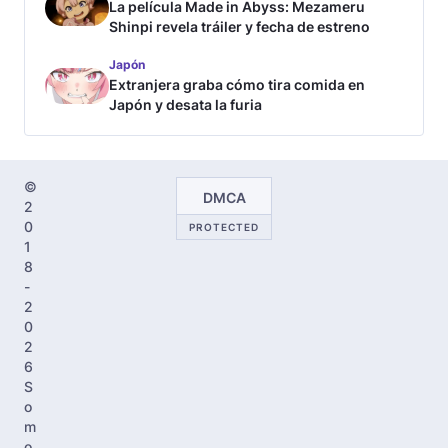
La película Made in Abyss: Mezameru
Shinpi revela tráiler y fecha de estreno
Japón
Extranjera graba cómo tira comida en
Japón y desata la furia
©
DMCA
2
0
PROTECTED
1
8
-
2
0
2
6
S
o
m
o