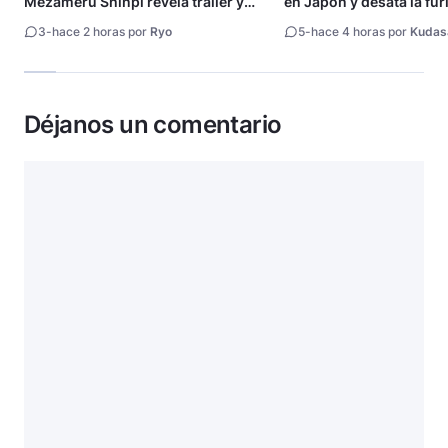
Mezameru Shinpi revela tráiler y
en Japón y desata la fur
fecha de estreno
3
-
hace 2 horas por
Ryo
5
-
hace 4 horas por
Kudas
Déjanos un comentario