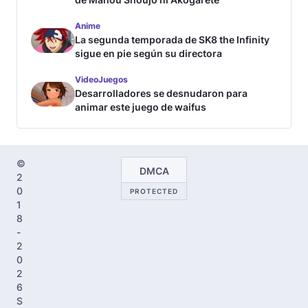
Anime
La segunda temporada de SK8 the Infinity
sigue en pie según su directora
VideoJuegos
Desarrolladores se desnudaron para
animar este juego de waifus
©
DMCA
2
0
PROTECTED
1
8
-
2
0
2
6
S