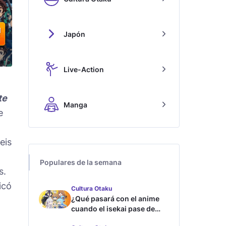
Japón
Live-Action
te
Manga
e
eis
Populares de la semana
s.
icó
Cultura Otaku
¿Qué pasará con el anime
cuando el isekai pase de
moda?