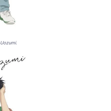
 Uozumi
.