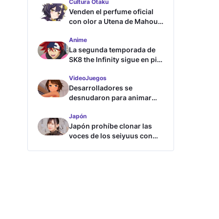
Cultura Otaku
Venden el perfume oficial
con olor a Utena de Mahou
Shoujo ni Akogarete
Anime
La segunda temporada de
SK8 the Infinity sigue en pie
según su directora
VideoJuegos
Desarrolladores se
desnudaron para animar
este juego de waifus
Japón
Japón prohíbe clonar las
voces de los seiyuus con
inteligencia artificial