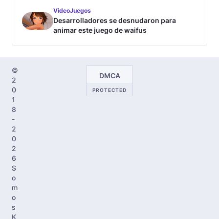
VideoJuegos
Desarrolladores se desnudaron para
animar este juego de waifus
©
DMCA
2
0
PROTECTED
1
8
-
2
0
2
6
S
o
m
o
s
K