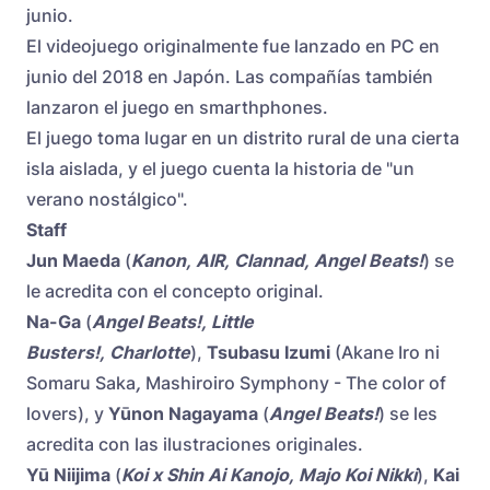
junio.
El videojuego originalmente fue lanzado en PC en
junio del 2018 en Japón. Las compañías también
lanzaron el juego en smarthphones.
El juego toma lugar en un distrito rural de una cierta
isla aislada, y el juego cuenta la historia de "un
verano nostálgico".
Staff
Jun Maeda
(
Kanon
,
AIR
,
Clannad
,
Angel Beats!
) se
le acredita con el concepto original.
Na-Ga
(
Angel Beats!,
Little
Busters!
,
Charlotte
),
Tsubasu Izumi
(Akane Iro ni
Somaru Saka
,
Mashiroiro Symphony - The color of
lovers), y
Yūnon Nagayama
(
Angel Beats!
) se les
acredita con las ilustraciones originales.
Yū Niijima
(
Koi x Shin Ai Kanojo, Majo Koi Nikki
),
Kai