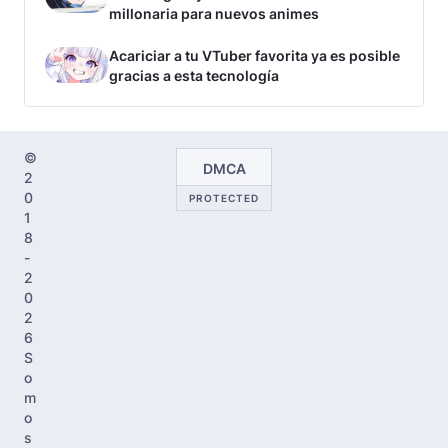
millonaria para nuevos animes
Acariciar a tu VTuber favorita ya es posible
gracias a esta tecnología
©
DMCA
2
0
PROTECTED
1
8
-
2
0
2
6
S
o
m
o
s