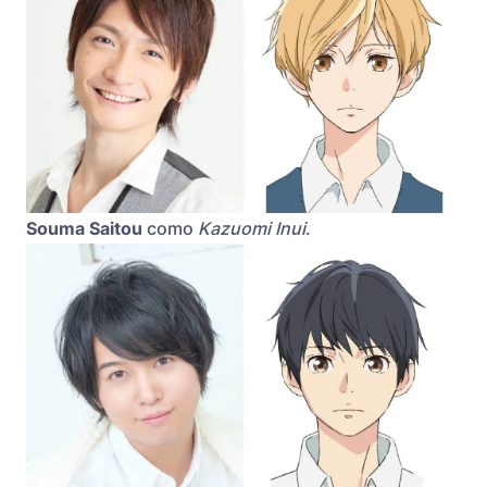
Souma Saitou
como
Kazuomi Inui
.