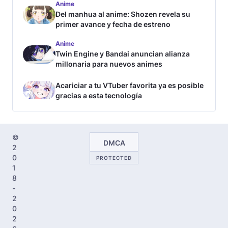
Anime
Del manhua al anime: Shozen revela su
primer avance y fecha de estreno
Anime
Twin Engine y Bandai anuncian alianza
millonaria para nuevos animes
Acariciar a tu VTuber favorita ya es posible
gracias a esta tecnología
©
DMCA
2
0
PROTECTED
1
8
-
2
0
2