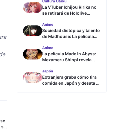
Cultura Otaku
La VTuber Ichijou Ririka no
se retirará de Hololive
aunque se case
Anime
Sociedad distópica y talento
ara
de Madhouse: La película
ghost – end of night revela
Anime
tráiler
 de
La película Made in Abyss:
Mezameru Shinpi revela
tráiler y fecha de estreno
Japón
Extranjera graba cómo tira
comida en Japón y desata la
furia
 se
 se