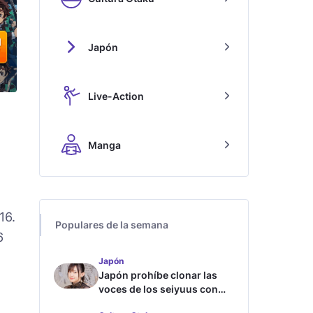
Japón
Live-Action
Manga
16.
Populares de la semana
6
Japón
Japón prohíbe clonar las
voces de los seiyuus con
inteligencia artificial