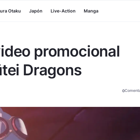
tura Otaku
Japón
Live-Action
Manga
video promocional
ūtei Dragons
Comenta
0