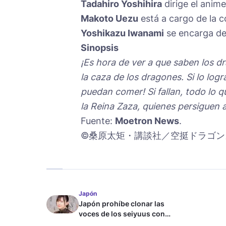
Tadahiro Yoshihira
dirige el anim
Makoto Uezu
está a cargo de la c
Yoshikazu Iwanami
se encarga de 
Sinopsis
¡Es hora de ver a que saben los dr
la caza de los dragones. Si lo log
puedan comer! Si fallan, todo lo qu
la Reina Zaza, quienes persiguen a
Fuente:
Moetron News
.
©桑原太矩・講談社／空挺ドラゴン
Japón
Japón prohíbe clonar las
voces de los seiyuus con
inteligencia artificial