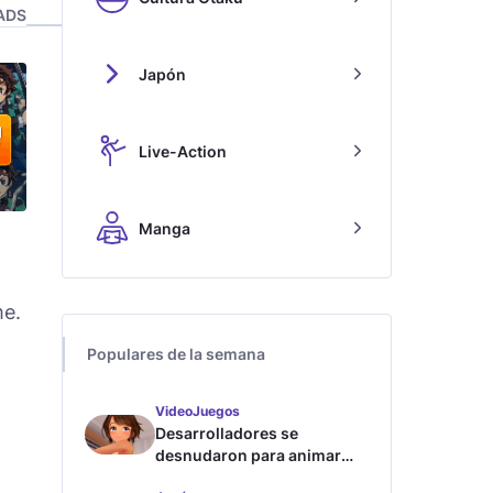
ADS
Japón
Live-Action
Manga
me.
Populares de la semana
VideoJuegos
Desarrolladores se
desnudaron para animar
este juego de waifus