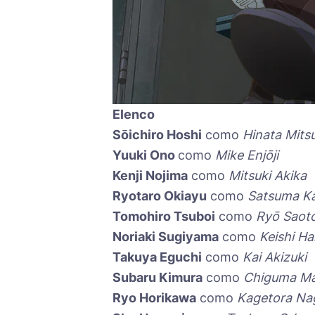
Elenco
Sōichiro Hoshi
como
Hinata Mits
Yuuki Ono
como
Mike Enjōji
Kenji Nojima
como
Mitsuki Akika
Ryotaro Okiayu
como
Satsuma Ka
Tomohiro Tsuboi
como
Ryō Saot
Noriaki Sugiyama
como
Keishi H
Takuya Eguchi
como
Kai Akizuki
Subaru Kimura
como
Chiguma M
Ryo Horikawa
como
Kagetora Na