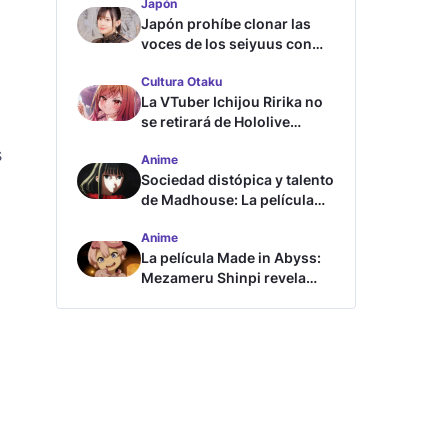
Japón
Japón prohíbe clonar las
o
voces de los seiyuus con
inteligencia artificial
Cultura Otaku
La VTuber Ichijou Ririka no
se retirará de Hololive
aunque se case
s
Anime
Sociedad distópica y talento
de Madhouse: La película
ghost – end of night revela
Anime
tráiler
La película Made in Abyss:
Mezameru Shinpi revela
tráiler y fecha de estreno