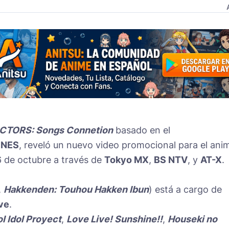
CTORS: Songs Connetion
basado en el
UNES
, reveló un nuevo video promocional para el ani
6 de octubre a través de
Tokyo MX
,
BS NTV
, y
AT-X
.
,
Hakkenden: Touhou Hakken Ibun
) está a cargo de
ve
.
l Idol Proyect
,
Love Live! Sunshine!!
,
Houseki no