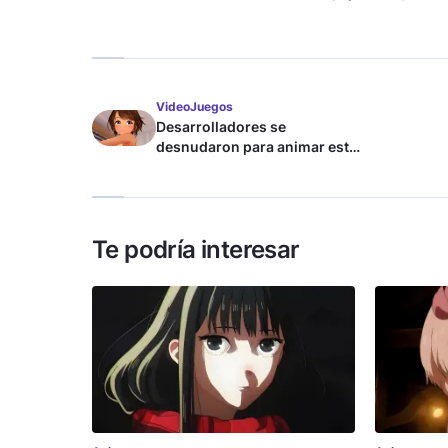
VideoJuegos
Desarrolladores se
desnudaron para animar este
juego de waifus
Te podría interesar