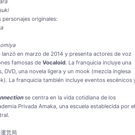
ara
uki
 personajes originales:
ra
nomiya
e lanzó en marzo de 2014 y presenta actores de voz
iones famosas de
Vocaloid
. La franquicia incluye una
s, DVD, una novela ligera y un mook (mezcla inglesa
k). La franquicia también incluye eventos escénicos 
nnection
se centra en la vida cotidiana de los
ademia Privada Amaka, una escuela establecida por e
ral.
ル運営局