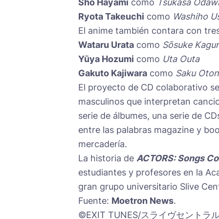
Sho Hayami
como
Tsukasa Odaw
Ryota Takeuchi
como
Washiho Us
El anime también contara con tres
Wataru Urata
como
Sōsuke Kagu
Yūya Hozumi
como
Uta Outa
Gakuto Kajiwara
como
Saku Oto
El proyecto de CD colaborativo s
masculinos que interpretan canc
serie de álbumes, una serie de CD
entre las palabras magazine y boo
mercadería.
La historia de
ACTORS: Songs Co
estudiantes y profesores en la Ac
gran grupo universitario Slive Cent
Fuente:
Moetron News
.
©EXIT TUNES/スライヴセントラ