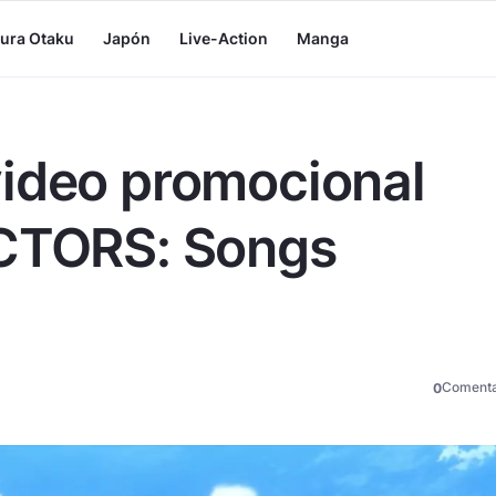
tura Otaku
Japón
Live-Action
Manga
video promocional
ACTORS: Songs
Comenta
0