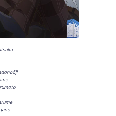
utsuka
donoōji
ome
arumoto
arume
gano