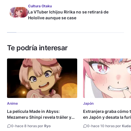
Cultura Otaku
La VTuber Ichijou Ririka no se retirará de
Hololive aunque se case
Te podría interesar
Anime
Japón
La película Made in Abyss:
Extranjera graba cómo 
Mezameru Shinpi revela tráiler y
en Japón y desata la fur
fecha de estreno
0
-
hace 8 horas por
Ryo
0
-
hace 10 horas por
Kuda