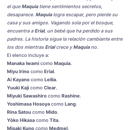
el que
Maquia
tiene sentimientos secretos,
desaparece.
Maquia
logra escapar, pero pierde su
casa y sus amigos. Vagando sola por el bosque,
encuentra a
Erial
, un bebé que ha perdido a sus
padres. La historia sigue la relación cambiante entre
los dos mientras
Erial
crece y
Maquia
no.
El elenco incluye a:
Manaka Iwami
como
Maquia
.
Miyu Irino
como
Erial
.
Ai Kayano
como
Leilia
.
Yuuki Kaji
como
Clear
.
Miyuki Sawashiro
como
Rashine
.
Yoshimasa Hosoya
como
Lang
.
Rina Satou
como
Mido
.
Yōko Hikasa
como
Tita
.
Misaki Kuno
como
Medmel
.