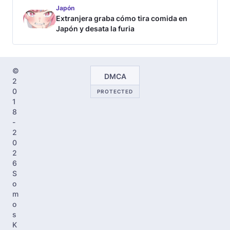
Japón
Extranjera graba cómo tira comida en
Japón y desata la furia
©
DMCA
2
0
PROTECTED
1
8
-
2
0
2
6
S
o
m
o
s
K