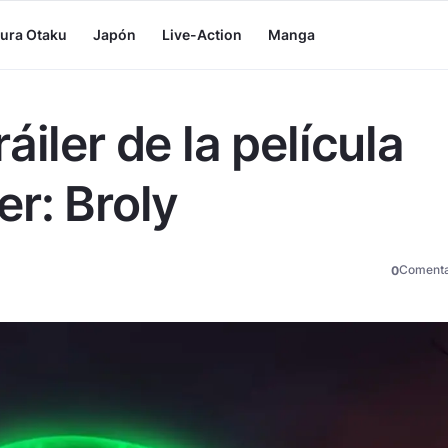
tura Otaku
Japón
Live-Action
Manga
áiler de la película
er: Broly
Comenta
0