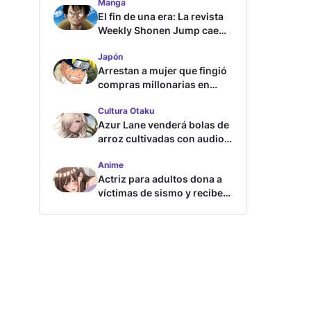
Manga
El fin de una era: La revista
Weekly Shonen Jump cae
por debajo del millón de
Japón
copias
Arrestan a mujer que fingió
compras millonarias en
tienda de Shueisha
Cultura Otaku
Azur Lane venderá bolas de
arroz cultivadas con audios
ASMR
Anime
Actriz para adultos dona a
víctimas de sismo y recibe
críticas