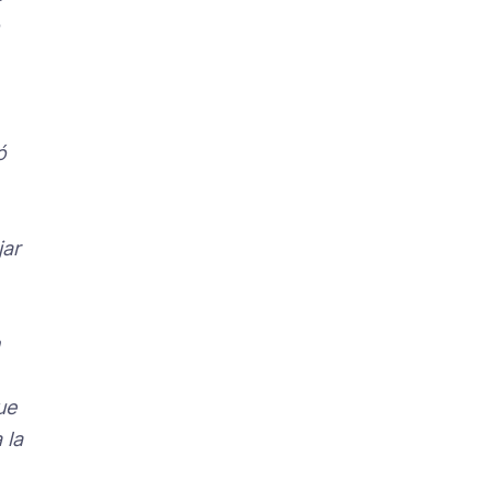
ó
jar
n
ue
 la