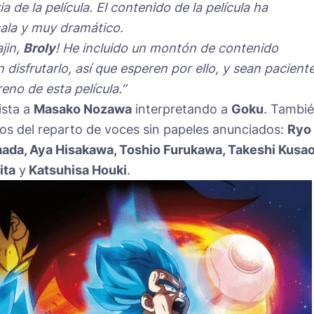
 de la película. El contenido de la película ha
ala y muy dramático.
jin,
Broly
! He incluido un montón de contenido
disfrutarlo, así que esperen por ello, y sean pacient
eno de esta película.”
ista a
Masako Nozawa
interpretando a
Goku
. Tambi
os del reparto de voces sin papeles anunciados:
Ryo
mada, Aya Hisakawa, Toshio Furukawa, Takeshi Kusao
ita
y
Katsuhisa Houki
.