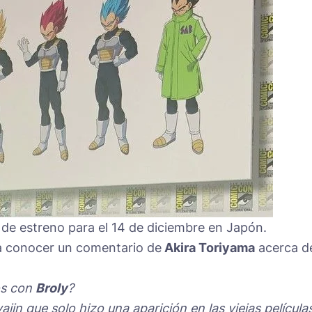
a de estreno para el 14 de diciembre en Japón.
a conocer un comentario de
Akira Toriyama
acerca d
os con
Broly
?
ajin que solo hizo una aparición en las viejas película