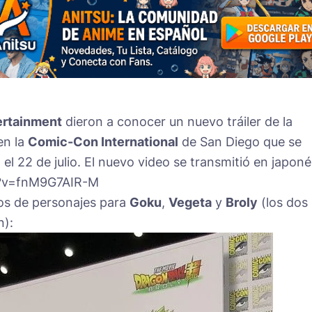
ertainment
dieron a conocer un nuevo tráiler de la
n la
Comic-Con International
de San Diego que se
el 22 de julio. El nuevo video se transmitió en japoné
h?v=fnM9G7AIR-M
os de personajes para
Goku
,
Vegeta
y
Broly
(los dos
n):