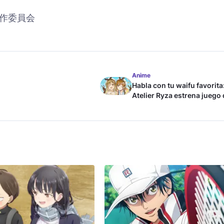
作委員会
Anime
Habla con tu waifu favorita
Atelier Ryza estrena juego
chat con IA