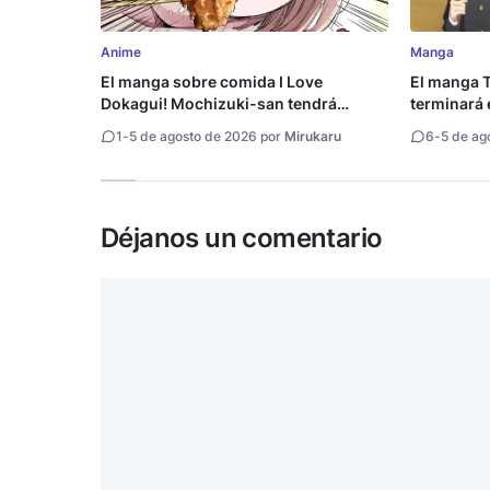
Anime
Manga
El manga sobre comida I Love
El manga T
Dokagui! Mochizuki-san tendrá
terminará 
adaptación al anime
1
-
5 de agosto de 2026 por
Mirukaru
6
-
5 de ag
Déjanos un comentario