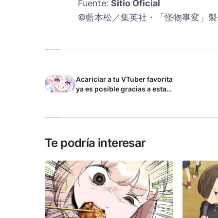
Fuente:
Sitio Oficial
©藍本松／集英社・「怪物事変」製
Acariciar a tu VTuber favorita
ya es posible gracias a esta
tecnología
Te podría interesar