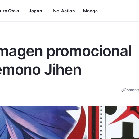
tura Otaku
Japón
Live-Action
Manga
imagen promocional
Kemono Jihen
Comenta
0