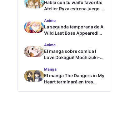
Habla con tu waifu favorita:
Atelier Ryza estrena juego
de chat con IA
Anime
La segunda temporada de A
Wild Last Boss Appeared!
revela tráiler y fecha de
Anime
estreno
El manga sobre comida I
Love Dokagui! Mochizuki-
san tendrá adaptación al
Manga
anime
El manga The Dangers in My
Heart terminará en tres
capítulos