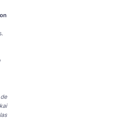
ion
s.
a
 de
kai
las