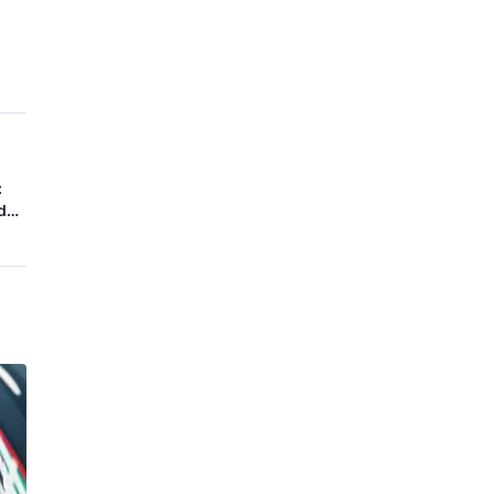
:
 de