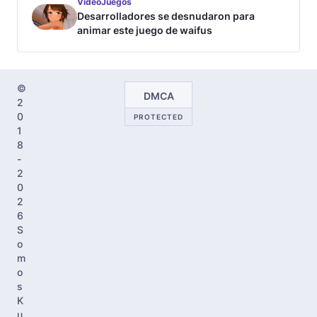
VideoJuegos
Desarrolladores se desnudaron para
animar este juego de waifus
©
DMCA
2
0
PROTECTED
1
8
-
2
0
2
6
S
o
m
o
s
K
u