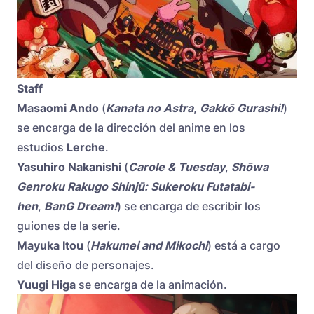
Staff
Masaomi Ando
(
Kanata no Astra
,
Gakkō Gurashi!
)
se encarga de la dirección del anime en los
estudios
Lerche
.
Yasuhiro Nakanishi
(
Carole & Tuesday
,
Shōwa
Genroku Rakugo Shinjū: Sukeroku Futatabi-
hen
,
BanG Dream!
) se encarga de escribir los
guiones de la serie.
Mayuka Itou
(
Hakumei and Mikochi
) está a cargo
del diseño de personajes.
Yuugi Higa
se encarga de la animación.